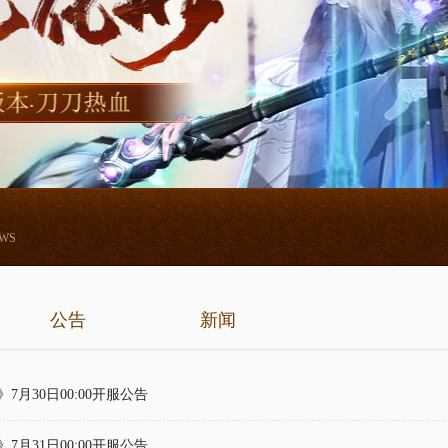
EWS
公告
新闻
月30日00:00开服公告
月31日00:00开服公告