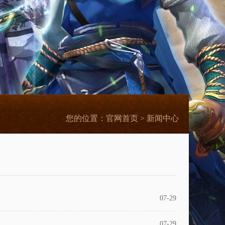
您的位置：
官网首页
> 新闻中心
07-29
07-29