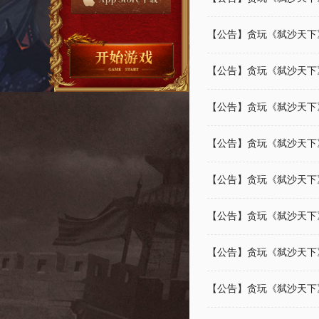
【公告】贪玩《弑沙天下》7
【公告】贪玩《弑沙天下》7
【公告】贪玩《弑沙天下》7
【公告】贪玩《弑沙天下》7
【公告】贪玩《弑沙天下》7
【公告】贪玩《弑沙天下》7
【公告】贪玩《弑沙天下》7
【公告】贪玩《弑沙天下》7