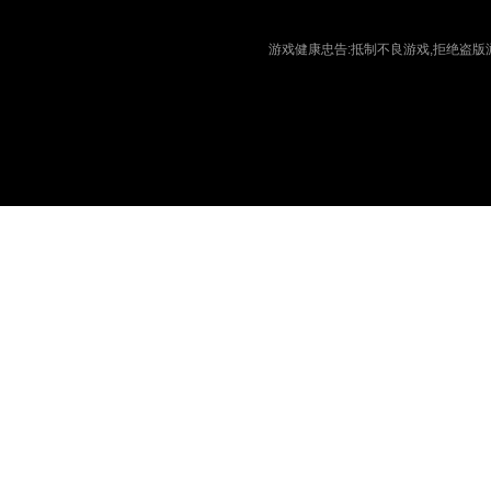
游戏健康忠告:抵制不良游戏,拒绝盗版