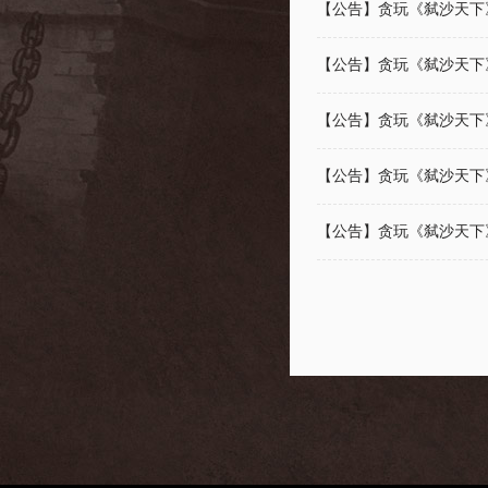
【公告】贪玩《弑沙天下》1
【公告】贪玩《弑沙天下》1
【公告】贪玩《弑沙天下》1
【公告】贪玩《弑沙天下》1
【公告】贪玩《弑沙天下》1