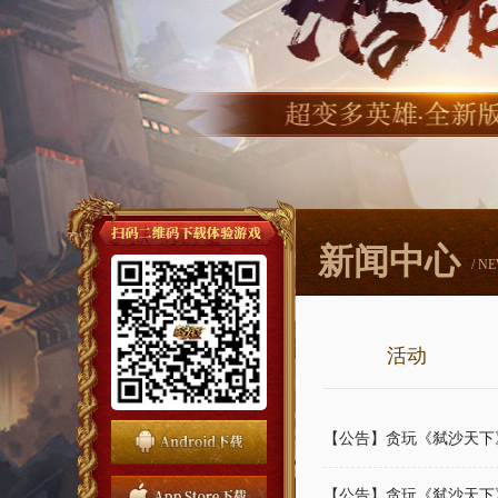
新闻中心
/ N
活动
【公告】贪玩《弑沙天下》1
【公告】贪玩《弑沙天下》1