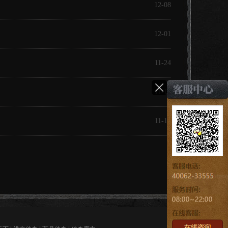
12-08
12-01
11-24
11-17
11-10