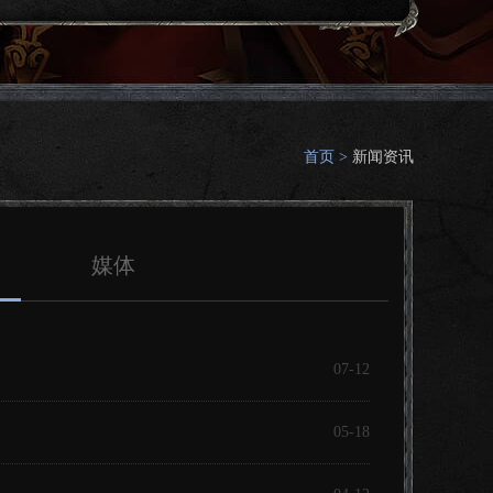
首页 >
新闻资讯
媒体
07-12
05-18