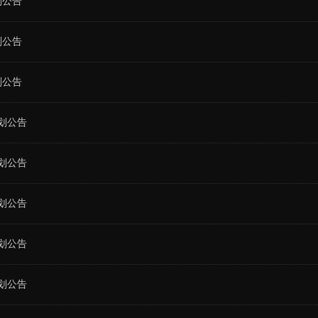
计划公告
计划公告
计划公告
计划公告
计划公告
计划公告
计划公告
计划公告