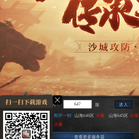
快速进入：
服
进 入
山海647区
刚开一秒
山海646区
火爆
山海645区
火爆
山海644区
火爆
查看更多服务器