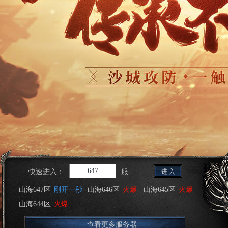
快速进入：
服
进 入
山海647区
刚开一秒
山海646区
火爆
山海645区
火爆
山海644区
火爆
查看更多服务器