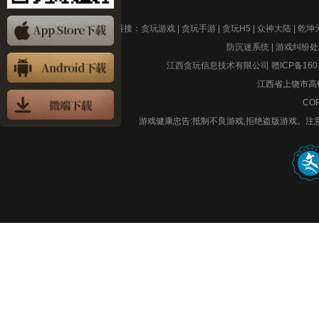
友情链接：
贪玩游戏
|
贪玩手游
|
贪玩H5
|
众神大陆
|
乾坤
防沉迷系统
|
游戏纠纷处
江西贪玩信息技术有限公司
赣ICP备160
江西省上饶市高铁
COP
游戏健康忠告:抵制不良游戏,拒绝盗版游戏。注