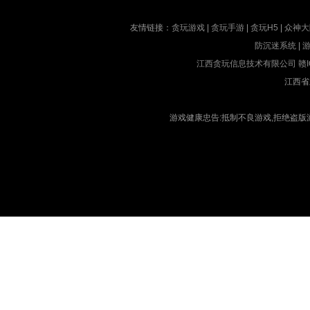
友情链接：
贪玩游戏
|
贪玩手游
|
贪玩H5
|
众神大
防沉迷系统
|
江西贪玩信息技术有限公司
赣I
江西省
游戏健康忠告:抵制不良游戏,拒绝盗版