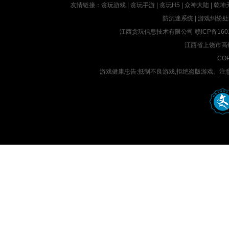
友情链接：
贪玩游戏
|
贪玩手游
|
贪玩H5
|
众神大陆
|
乾坤
防沉迷系统
|
游戏纠纷处
江西贪玩信息技术有限公司
赣ICP备160
江西省上饶市高铁
COP
游戏健康忠告:抵制不良游戏,拒绝盗版游戏。注