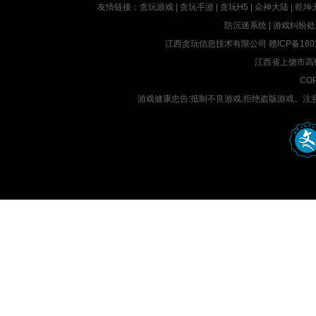
友情链接：
贪玩游戏
|
贪玩手游
|
贪玩H5
|
众神大陆
|
乾坤
防沉迷系统
|
游戏纠纷处
江西贪玩信息技术有限公司
赣ICP备160
江西省上饶市高铁
COP
游戏健康忠告:抵制不良游戏,拒绝盗版游戏。注