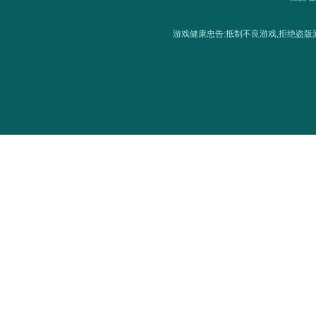
游戏健康忠告:抵制不良游戏,拒绝盗版