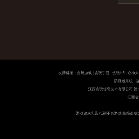
友情链接：
贪玩游戏
|
贪玩手游
|
贪玩H5
|
众神大
防沉迷系统
|
江西贪玩信息技术有限公司
赣I
江西省
游戏健康忠告:抵制不良游戏,拒绝盗版