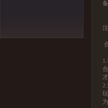
注
1
2
玩
为