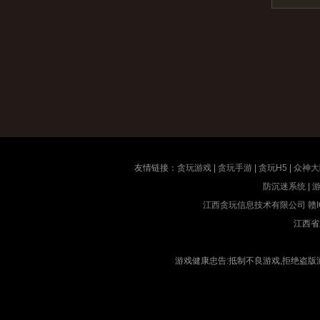
友情链接：
贪玩游戏
|
贪玩手游
|
贪玩H5
|
众神大
防沉迷系统
|
江西贪玩信息技术有限公司
赣I
江西省
游戏健康忠告:抵制不良游戏,拒绝盗版