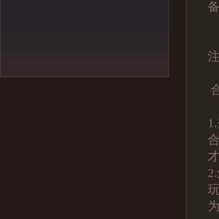
注
1
2
玩
为