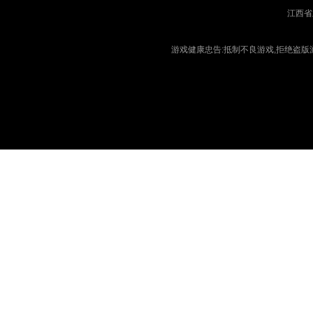
江西省
游戏健康忠告:抵制不良游戏,拒绝盗版