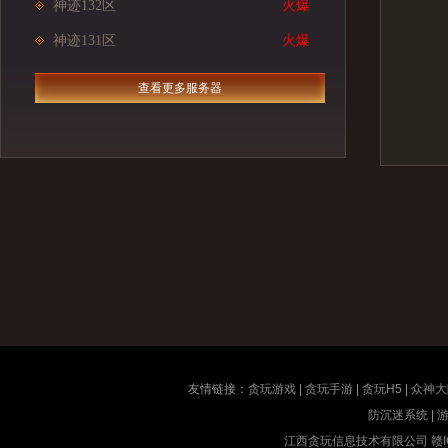
神迹132区
火爆
神迹131区
火爆
查看更多服务器
友情链接：
贪玩游戏
|
贪玩手游
|
贪玩H5
|
众神大
防沉迷系统
|
江西贪玩信息技术有限公司
赣I