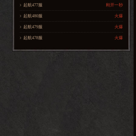
起航477服
刚开一秒
起航480服
火爆
起航479服
火爆
起航478服
火爆
起航476服
火爆