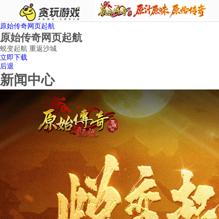
原始传奇网页起航
原始传奇网页起航
蜕变起航 重返沙城
立即下载
后退
新闻中心