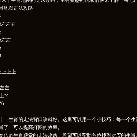
带来了生肖地图的走法攻略，留有疑惑的玩家们快来了解一番吧!
地图走法攻略
下
5左左右
上
5左左
5
9
上上上
左左
*4
6
二生肖的走法背口诀就好。这里可以用一个小技巧：每一个生肖
肖了，可以提高打图的效率。
传奇生肖殿堂的走法攻略，希望可以帮助各位找到对应的生肖。