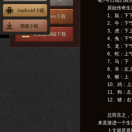
呢?今日我们就
原始传奇生肖
1、鼠：下
2、牛：下*
3、虎：下
4、兔：下*
5、龙：下*
6、蛇：上*
7、马：下
8、羊：左上
9、猴：上
10、鸡：上
11、狗：左上
12、猪：右*
总而言之，十
来直接进一个生
上文就是原始