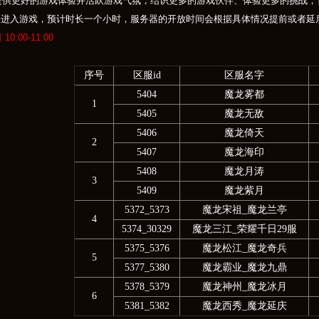
更好的游戏体验并活跃游戏气氛，结识更多的游戏伙伴、体验更多的挑战，
法进入游戏，预计时长一个小时，服务器的开放时间会根据具体情况提前或者延
 10:00-11:00
序号
区服
id
区服名字
5404
魔龙雾都
1
5405
魔龙无敌
5406
魔龙倚天
2
5407
魔龙海印
5408
魔龙月涛
3
5409
魔龙紫月
5372_5373
魔龙宋祖
_魔龙兰亭
4
5374_30329
魔龙三江
_荣耀千日29服
5375_5376
魔龙松江
_魔龙奇兵
5
5377_5380
魔龙霸业
_魔龙九鼎
5378_5379
魔龙神州
_魔龙冰月
6
5381_5382
魔龙西秀
_魔龙延庆