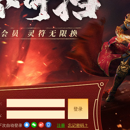
:
登录
:
下次自动登录
注册
忘记密码？