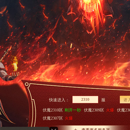
快速进入：
服
进 
伏魔2310区
刚开一秒
伏魔2309区
火爆
伏魔23
伏魔2307区
火爆
查看更多服务器