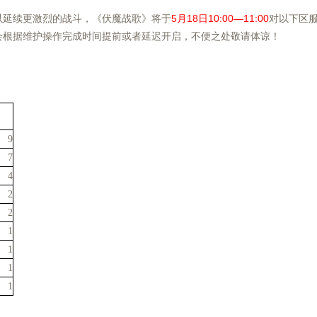
延续更激烈的战斗，《伏魔战歌》将于
5
月18
日10:00—11:00
对以下区
会根据维护操作完成时间提前或者延迟开启，不便之处敬请体谅！
9
7
4
2
2
1
1
1
1