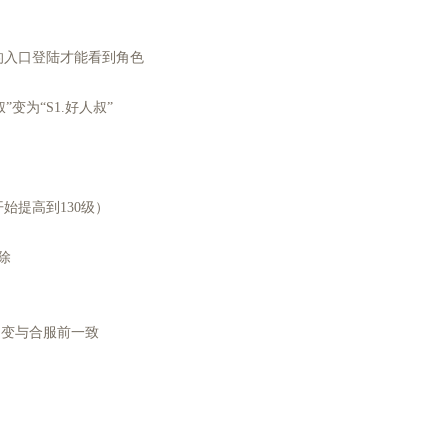
有在原先的入口登陆才能看到角色
的“好人叔”变为“S1.好人叔”
除（从2合开始提高到130级）
过7天的行会删除
色数据保持不变与合服前一致
器的数据
领
常