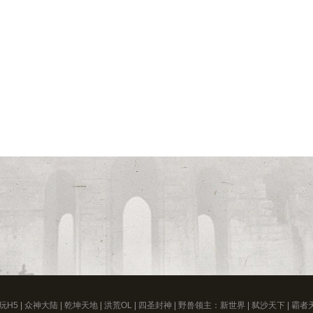
玩H5
|
众神大陆
|
乾坤天地
|
洪荒OL
|
四圣封神
|
野兽领主：新世界
|
弑沙天下
|
霸者