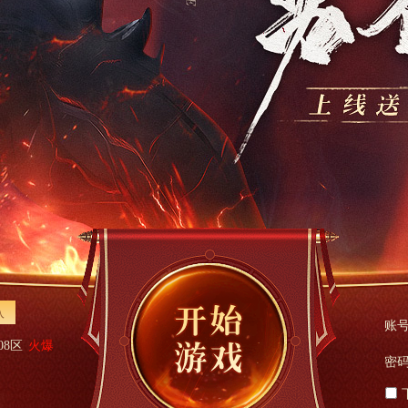
入
账号
08区
火爆
密码