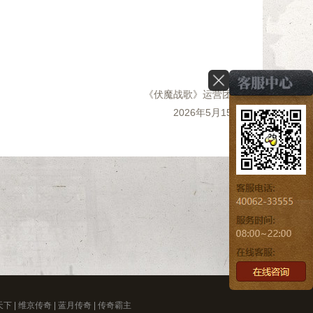
《伏魔战歌》运营团队
2026年5月15日
天下
|
维京传奇
|
蓝月传奇
|
传奇霸主