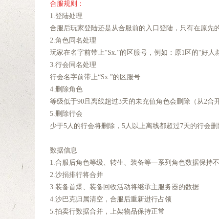
合服规则：
1.登陆处理
合服后玩家登陆还是从合服前的入口登陆，只
2.角色同名处理
玩家在名字前带上“Sx.”的区服号，例如：原1区
3.行会同名处理
行会名字前带上“Sx.”的区服号
4.删除角色
等级低于90且离线超过3天的未充值角色会删
5.删除行会
少于5人的行会将删除，5人以上离线都超
数据信息
1.合服后角色等级、转生、装备等一系列角
2.沙捐排行将合并
3.装备首爆、装备回收活动将继承主服务
4.沙巴克归属清空，合服后重新进行占
5.拍卖行数据合并，上架物品保持正