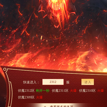
快速进入：
服
进 入
伏魔2312区
刚开一秒
伏魔2311区
火爆
伏魔2310区
火爆
伏魔2309区
火爆
查看更多服务器