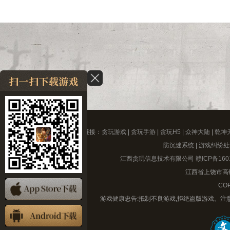
友情链接：
贪玩游戏
|
贪玩手游
|
贪玩H5
|
众神大陆
|
乾坤
防沉迷系统
|
游戏纠纷处
江西贪玩信息技术有限公司
赣ICP备160
江西省上饶市高铁
COP
游戏健康忠告:抵制不良游戏,拒绝盗版游戏。注