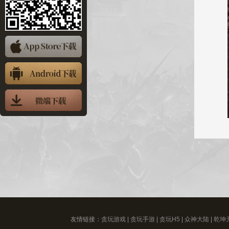
友情链接：
贪玩游戏
|
贪玩手游
|
贪玩H5
|
众神大陆
|
乾坤