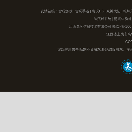
友情链接：
贪玩游戏
|
贪玩手游
|
贪玩H5
|
众神大陆
|
乾坤
防沉迷系统
|
游戏纠纷处
江西贪玩信息技术有限公司
赣ICP备160
江西省上饶市高铁
COP
游戏健康忠告:抵制不良游戏,拒绝盗版游戏。注