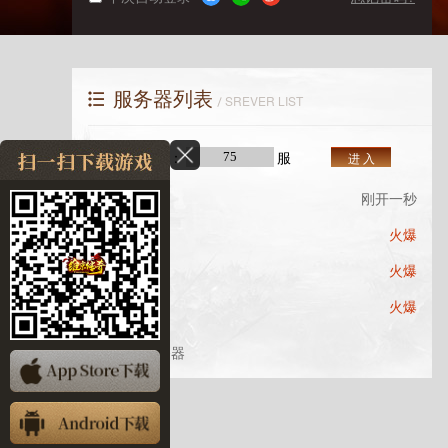
服务器列表
SREVER LIST
快速进入：
服
进 入
剑神75服
刚开一秒
剑神74服
火爆
剑神73服
火爆
剑神72服
火爆
查看更多服务器