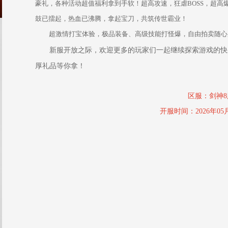
豪礼，各种活动超值福利拿到手软！超高攻速，狂虐BOSS，超高
鼓已擂起，热血已沸腾，拿起宝刀，共筑传世霸业！
超激情打宝体验，极品装备、高级技能打怪爆，自由拍卖随心
新服开放之际，欢迎更多的玩家们一起继续探索游戏的快
厚礼品等你拿！
区服：剑神8
开服时间：2026年05月3