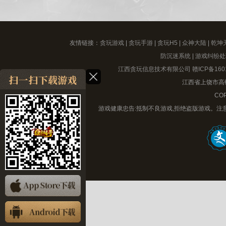
友情链接：
贪玩游戏
|
贪玩手游
|
贪玩H5
|
众神大陆
|
乾坤
防沉迷系统
|
游戏纠纷处
江西贪玩信息技术有限公司
赣ICP备160
江西省上饶市高铁
COP
游戏健康忠告:抵制不良游戏,拒绝盗版游戏。注