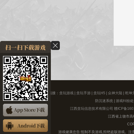
友情链接：
贪玩游戏
|
贪玩手游
|
贪玩H5
|
众神大陆
|
乾坤
防沉迷系统
|
游戏纠纷处
江西贪玩信息技术有限公司
赣ICP备160
江西省上饶市高铁
COP
游戏健康忠告:抵制不良游戏,拒绝盗版游戏。注