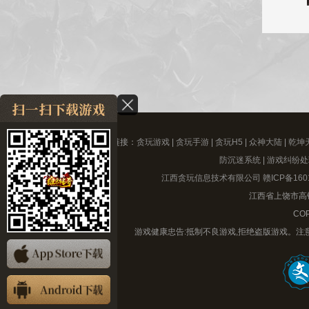
友情链接：
贪玩游戏
|
贪玩手游
|
贪玩H5
|
众神大陆
|
乾坤
防沉迷系统
|
游戏纠纷处
江西贪玩信息技术有限公司
赣ICP备160
江西省上饶市高铁
COP
游戏健康忠告:抵制不良游戏,拒绝盗版游戏。注