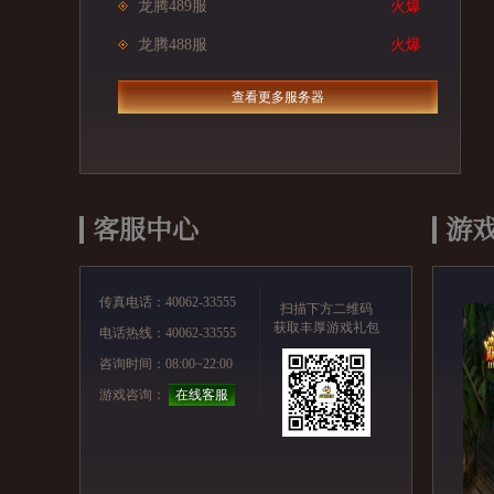
龙腾489服
火爆
龙腾488服
火爆
查看更多服务器
客服中心
游
传真电话：40062-33555
扫描下方二维码
获取丰厚游戏礼包
电话热线：40062-33555
咨询时间：08:00~22:00
游戏咨询：
在线客服