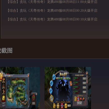
【综合】贪玩《天尊传奇》龙腾490服08月08日11:00火爆开启
【综合】贪玩《天尊传奇》龙腾489服08月08日00:20火爆开启
【综合】贪玩《天尊传奇》龙腾488服08月08日00:10火爆开启
戏截图