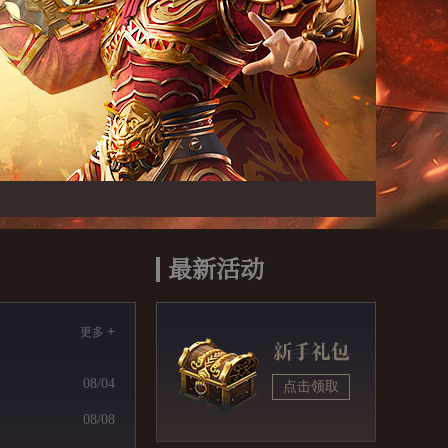
最新活动
+
更多
08/04
点击领取
08/08