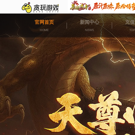
官网首页
新闻中心
充值
HOME
NEWS
TOP