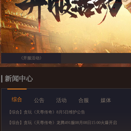
《开服活动》
新闻中心
综合
公告
活动
合服
媒体
【综合】贪玩《天尊传奇》8月5日维护公告
【综合】贪玩《天尊传奇》龙腾491服08月08日15:00火爆开启