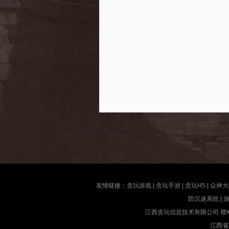
友情链接：
贪玩游戏
|
贪玩手游
|
贪玩H5
|
众神大
防沉迷系统
|
江西贪玩信息技术有限公司
赣I
江西省