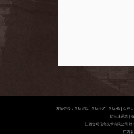
友情链接：
贪玩游戏
|
贪玩手游
|
贪玩H5
|
众神大
防沉迷系统
|
江西贪玩信息技术有限公司
赣I
江西省