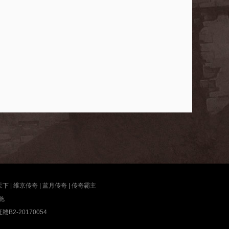
天下
|
维京传奇
|
蓝月传奇
|
传奇霸主
施
2-20170054