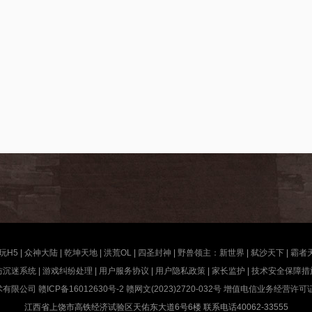
玩H5
|
众神大陆
|
乾坤天地
|
洪荒OL
|
四圣封神
|
野兽领主：新世界
|
弑沙天下
|
霸者
防沉迷系统
|
游戏纠纷处理
|
用户服务协议
|
用户隐私政策
|
家长监护
|
技术安全保障措
术有限公司
赣ICP备16012630号-2
赣网文(2023)2720-032号
增值电信业务经营许可证赣B
江西省上饶市高铁经济试验区天佑东大道6号6楼 联系电话40062-33555