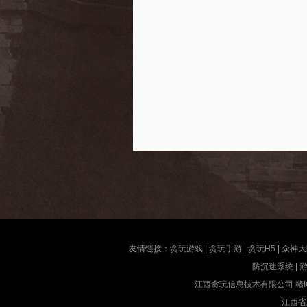
友情链接：
贪玩游戏
|
贪玩手游
|
贪玩H5
|
众神大
防沉迷系统
|
江西贪玩信息技术有限公司
赣I
江西省