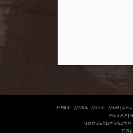
友情链接：
贪玩游戏
|
贪玩手游
|
贪玩H5
|
众神大
防沉迷系统
|
江西贪玩信息技术有限公司
赣I
江西省