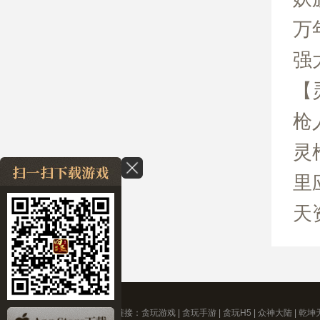
万
强
【
枪
灵
里
天
友情链接：
贪玩游戏
|
贪玩手游
|
贪玩H5
|
众神大陆
|
乾坤