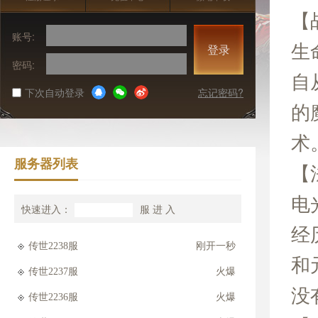
【
账号:
生
登录
密码:
自
下次自动登录
忘记密码?
的
术
服务器列表
【
电
快速进入：
服
进 入
经
传世2238服
刚开一秒
和
传世2237服
火爆
没
传世2236服
火爆