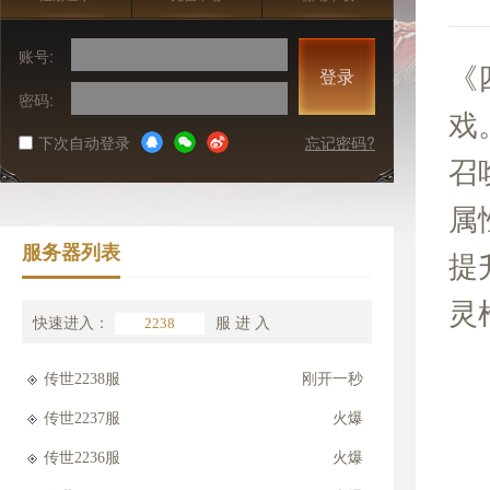
账号:
《
登录
密码:
戏
下次自动登录
忘记密码?
召
属
服务器列表
提
灵
快速进入：
服
进 入
传世2238服
刚开一秒
传世2237服
火爆
传世2236服
火爆