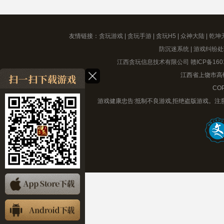
友情链接：
贪玩游戏
|
贪玩手游
|
贪玩H5
|
众神大陆
|
乾坤
防沉迷系统
|
游戏纠纷处
江西贪玩信息技术有限公司
赣ICP备160
江西省上饶市高铁
COP
游戏健康忠告:抵制不良游戏,拒绝盗版游戏。注