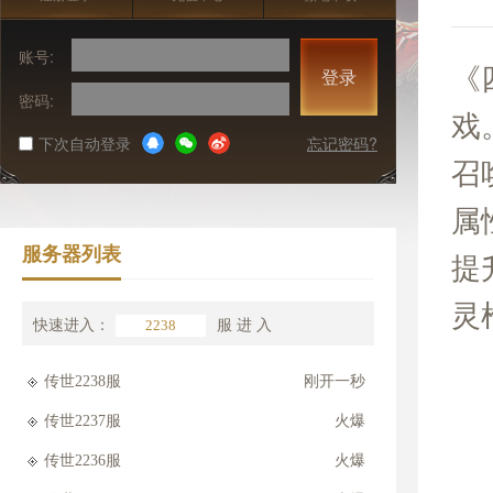
账号:
《
登录
密码:
戏
下次自动登录
忘记密码?
召
属
服务器列表
提
灵
快速进入：
服
进 入
传世2238服
刚开一秒
传世2237服
火爆
传世2236服
火爆