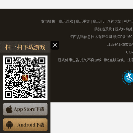
友情链接：
贪玩游戏
|
贪玩手游
|
贪玩H5
|
众神大陆
|
乾坤
防沉迷系统
|
游戏纠纷处
江西贪玩信息技术有限公司
赣ICP备160
江西省上饶市高铁
COP
游戏健康忠告:抵制不良游戏,拒绝盗版游戏。注