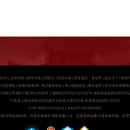
玩H5
|
众神大陆
|
乾坤天地
|
洪荒OL
|
四圣封神
|
野兽领主：新世界
|
弑沙天下
|
霸者
防沉迷系统
|
游戏纠纷处理
|
用户服务协议
|
用户隐私政策
|
家长监护
|
技术安全保障措
术有限公司
赣ICP备16012630号-2
赣网文(2023)2720-032号
增值电信业务经营许可证赣B
江西省上饶市高铁经济试验区天佑东大道6号6楼 联系电话40062-33555
COPYRIGHT©2026 ALL RIGHTS RESERVED
游戏,拒绝盗版游戏。注意自我保护,谨防受骗上当。适度游戏益脑,沉迷游戏伤身。合理