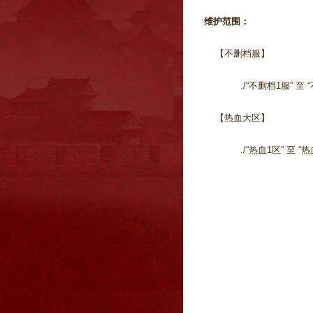
维护范围：
【不删档服】
./“不删档1服” 至 “不
【热血大区】
./“热血1区” 至 “热血