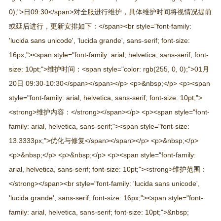
0);">日09:30</span>对全服进行维护，具体维护时间将视情况提前
或延后进行，更新安排如下：</span><br style="font-family:
'lucida sans unicode', 'lucida grande', sans-serif; font-size:
16px;"><span style="font-family: arial, helvetica, sans-serif; font-
size: 10pt;">维护时间：<span style="color: rgb(255, 0, 0);">01月
20日 09:30-10:30</span></span></p> <p>&nbsp;</p> <p><span
style="font-family: arial, helvetica, sans-serif; font-size: 10pt;">
<strong>维护内容：</strong></span></p> <p><span style="font-
family: arial, helvetica, sans-serif;"><span style="font-size:
13.3333px;">优化与修复</span></span></p> <p>&nbsp;</p>
<p>&nbsp;</p> <p>&nbsp;</p> <p><span style="font-family:
arial, helvetica, sans-serif; font-size: 10pt;"><strong>维护范围：
</strong></span><br style="font-family: 'lucida sans unicode',
'lucida grande', sans-serif; font-size: 16px;"><span style="font-
family: arial, helvetica, sans-serif; font-size: 10pt;">&nbsp;