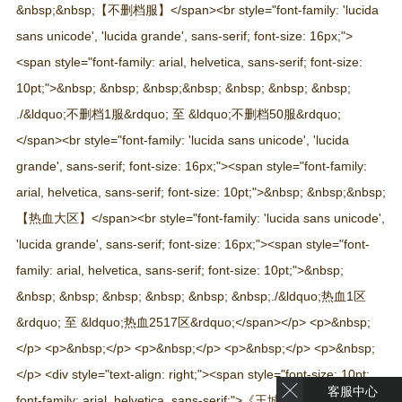
&nbsp;&nbsp;【不删档服】</span><br style="font-family: 'lucida
sans unicode', 'lucida grande', sans-serif; font-size: 16px;">
<span style="font-family: arial, helvetica, sans-serif; font-size:
10pt;">&nbsp; &nbsp; &nbsp;&nbsp; &nbsp; &nbsp; &nbsp;
./&ldquo;不删档1服&rdquo; 至 &ldquo;不删档50服&rdquo;
</span><br style="font-family: 'lucida sans unicode', 'lucida
grande', sans-serif; font-size: 16px;"><span style="font-family:
arial, helvetica, sans-serif; font-size: 10pt;">&nbsp; &nbsp;&nbsp;
【热血大区】</span><br style="font-family: 'lucida sans unicode',
'lucida grande', sans-serif; font-size: 16px;"><span style="font-
family: arial, helvetica, sans-serif; font-size: 10pt;">&nbsp;
&nbsp; &nbsp; &nbsp; &nbsp; &nbsp; &nbsp;./&ldquo;热血1区
&rdquo; 至 &ldquo;热血2517区&rdquo;</span></p> <p>&nbsp;
</p> <p>&nbsp;</p> <p>&nbsp;</p> <p>&nbsp;</p> <p>&nbsp;
</p> <div style="text-align: right;"><span style="font-size: 10pt;
客服中心
font-family: arial, helvetica, sans-serif;">《王城争霸》运营团队