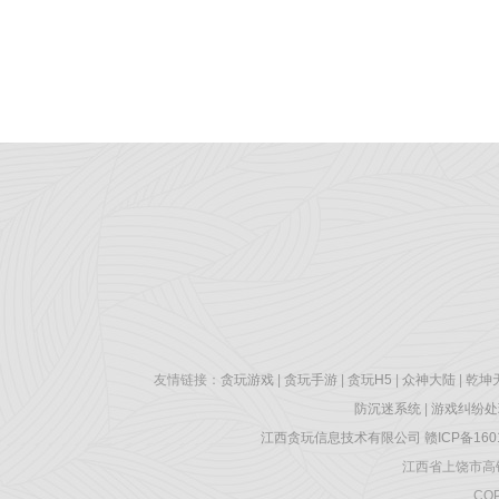
友情链接：
贪玩游戏
|
贪玩手游
|
贪玩H5
|
众神大陆
|
乾坤
防沉迷系统
|
游戏纠纷处
江西贪玩信息技术有限公司
赣ICP备160
江西省上饶市高铁
COP