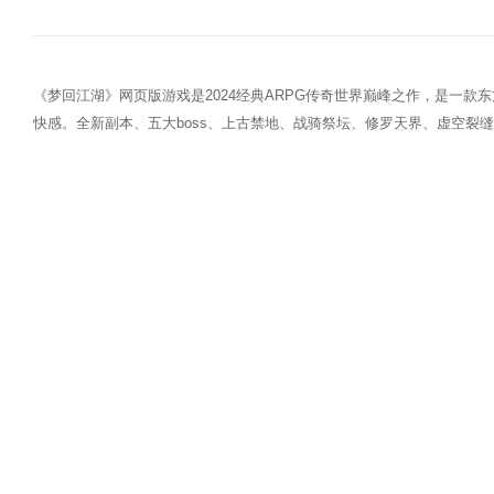
《梦回江湖》网页版游戏是2024经典ARPG传奇世界巅峰之作，是一
快感。全新副本、五大boss、上古禁地、战骑祭坛、修罗天界、虚空裂