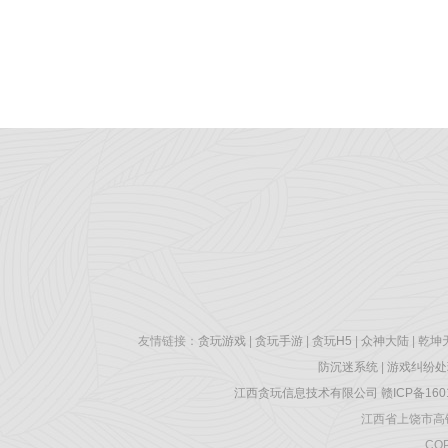
友情链接：
贪玩游戏
|
贪玩手游
|
贪玩H5
|
众神大陆
|
乾坤
防沉迷系统
|
游戏纠纷处
江西贪玩信息技术有限公司
赣ICP备160
江西省上饶市高铁
COP