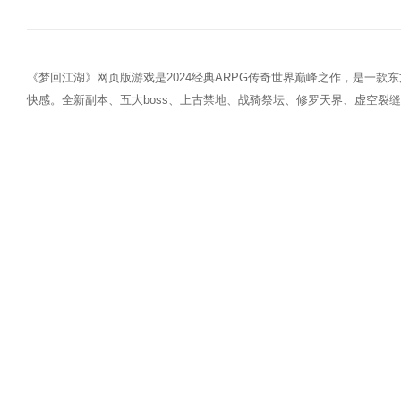
《梦回江湖》网页版游戏是2024经典ARPG传奇世界巅峰之作，是一
快感。全新副本、五大boss、上古禁地、战骑祭坛、修罗天界、虚空裂