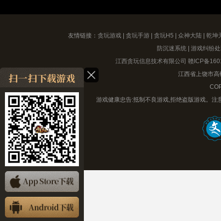
友情链接：
贪玩游戏
|
贪玩手游
|
贪玩H5
|
众神大陆
|
乾坤
防沉迷系统
|
游戏纠纷处
江西贪玩信息技术有限公司
赣ICP备160
江西省上饶市高铁
COP
游戏健康忠告:抵制不良游戏,拒绝盗版游戏。注