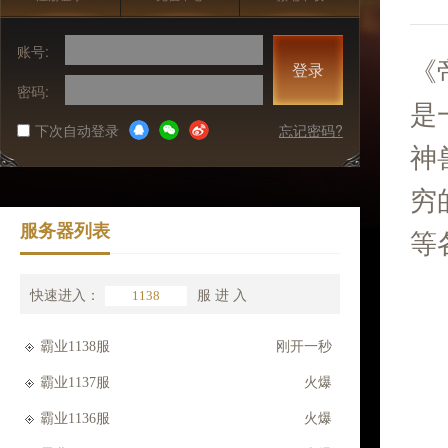
账号:
《
登录
密码:
是
下次自动登录
忘记密码?
神
穷
服务器列表
等
快速进入：
服
进 入
霸业1138服
刚开一秒
霸业1137服
火爆
霸业1136服
火爆