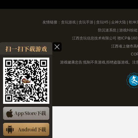
友情链接：
贪玩游戏
|
贪玩手游
|
贪玩H5
|
众神大陆
|
乾坤
防沉迷系统
|
游戏纠纷处
江西贪玩信息技术有限公司
赣ICP备160
江西省上饶市高铁
COP
游戏健康忠告:抵制不良游戏,拒绝盗版游戏。注