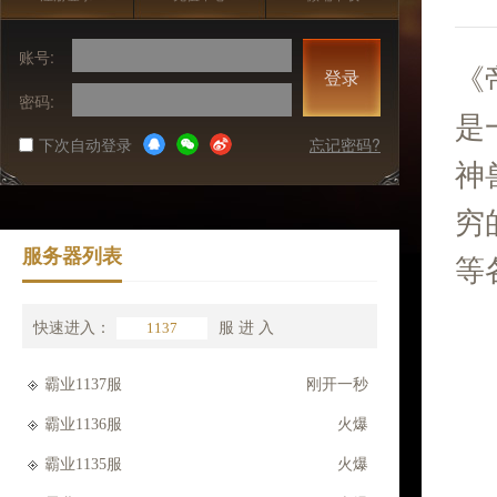
账号:
《
登录
密码:
是
下次自动登录
忘记密码?
神
穷
服务器列表
等
快速进入：
服
进 入
霸业1137服
刚开一秒
霸业1136服
火爆
霸业1135服
火爆