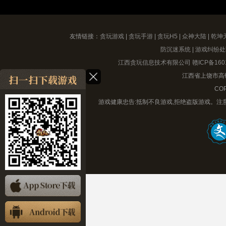
友情链接：
贪玩游戏
|
贪玩手游
|
贪玩H5
|
众神大陆
|
乾坤
防沉迷系统
|
游戏纠纷处
江西贪玩信息技术有限公司
赣ICP备160
江西省上饶市高铁
COP
游戏健康忠告:抵制不良游戏,拒绝盗版游戏。注