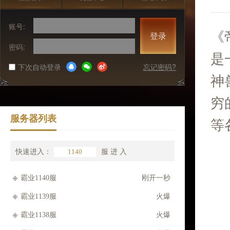
账号:
《
登录
密码:
是
下次自动登录
忘记密码?
神
穷
服务器列表
等
快速进入：
服
进 入
霸业1140服
刚开一秒
霸业1139服
火爆
霸业1138服
火爆