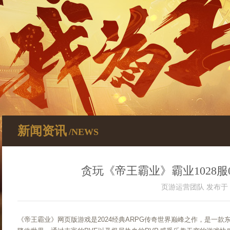
新闻资讯
/NEWS
贪玩《帝王霸业》霸业1028服0
页游运营团队 发布于 202
《帝王霸业》网页版游戏是2024经典ARPG传奇世界巅峰之作，是一