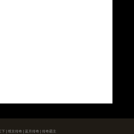
天下
|
维京传奇
|
蓝月传奇
|
传奇霸主