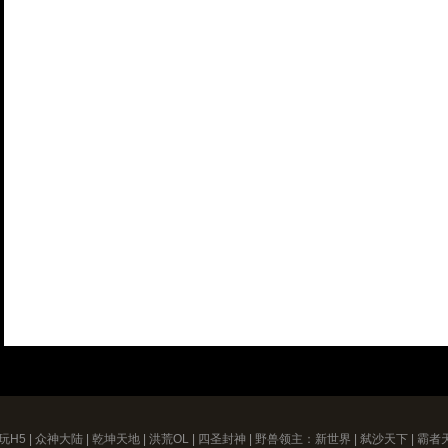
玩H5
|
众神大陆
|
乾坤天地
|
洪荒OL
|
四圣封神
|
野兽领主：新世界
|
弑沙天下
|
霸者