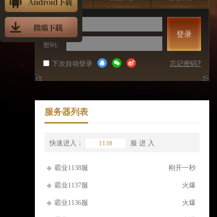
账号:
登录
密码:
下次自动登录
忘记密码?
服务器列表
快速进入：
服
进 入
霸业1138服
刚开一秒
霸业1137服
火爆
霸业1136服
火爆