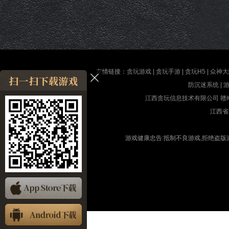
友情链接：
贪玩游戏
|
贪玩手游
|
贪玩H5
|
众神大
防沉迷系统
|
江西贪玩信息技术有限公司
赣I
江西省
游戏健康忠告:抵制不良游戏,拒绝盗版