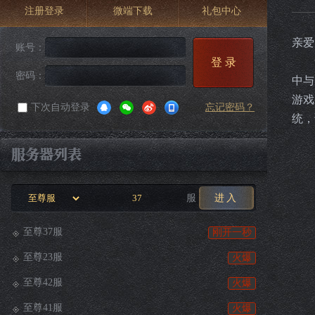
注册登录
微端下载
礼包中心
亲爱
账号：
贪玩
登 录
密码：
中与
游戏
下次自动登录
忘记密码？
统，
服
进入
至尊37服
刚开一秒
至尊23服
火爆
至尊42服
火爆
至尊41服
火爆