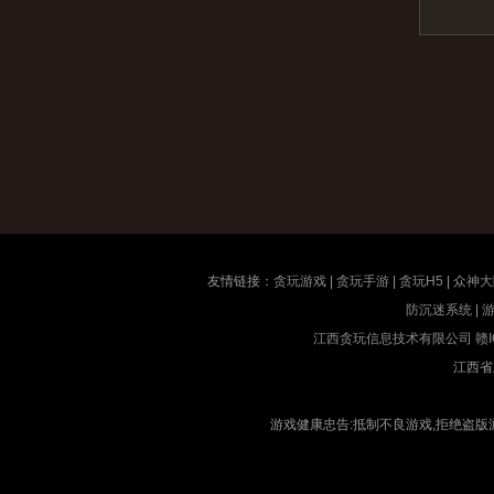
友情链接：
贪玩游戏
|
贪玩手游
|
贪玩H5
|
众神大
防沉迷系统
|
江西贪玩信息技术有限公司
赣I
江西省
游戏健康忠告:抵制不良游戏,拒绝盗版