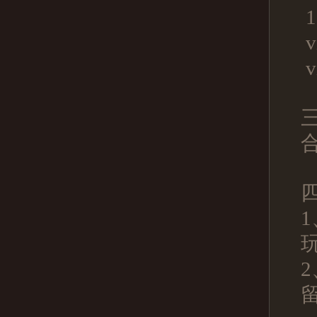
1
v
v