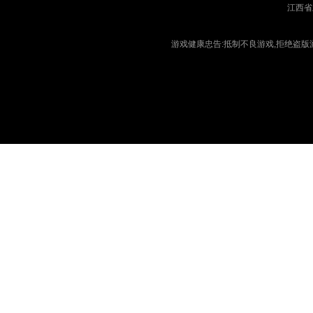
江西省
游戏健康忠告:抵制不良游戏,拒绝盗版