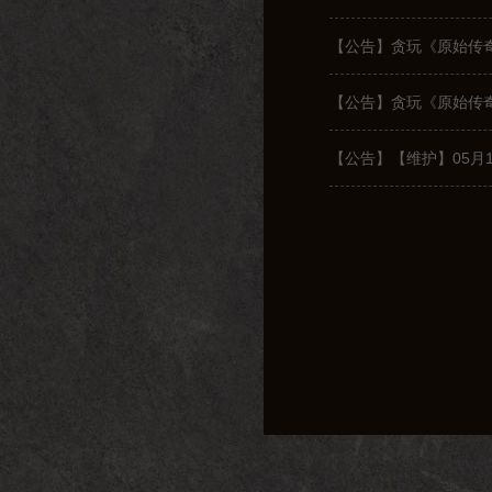
【公告】贪玩《原始传奇》
【公告】贪玩《原始传奇》
【公告】【维护】05月1