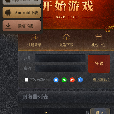
注册登录
微端下载
礼包中心
账号：
登 录
密码：
下次自动登录
忘记密码？
服
进入