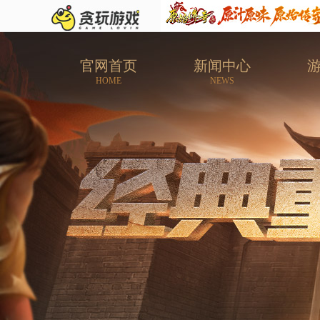
官网首页
新闻中心
HOME
NEWS