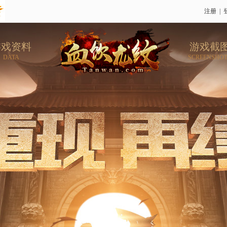
注册
|
游戏资料
游戏截
DATA
SCREENSHO