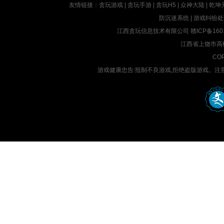
友情链接：
贪玩游戏
|
贪玩手游
|
贪玩H5
|
众神大陆
|
乾坤
防沉迷系统
|
游戏纠纷处
江西贪玩信息技术有限公司
赣ICP备160
江西省上饶市高铁
COP
游戏健康忠告:抵制不良游戏,拒绝盗版游戏。注