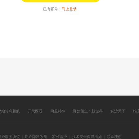
已有帐号，
马上登录
原始传奇起航
开天西游
四圣封神
野兽领主：新世界
弑沙天下
维
用户服务协议
|
用户隐私政策
|
家长监护
|
技术安全保障措施
|
联系我们