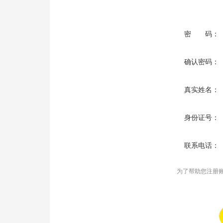
密 码：
确认密码：
真实姓名：
身份证号：
联系电话：
为了帮助您注册