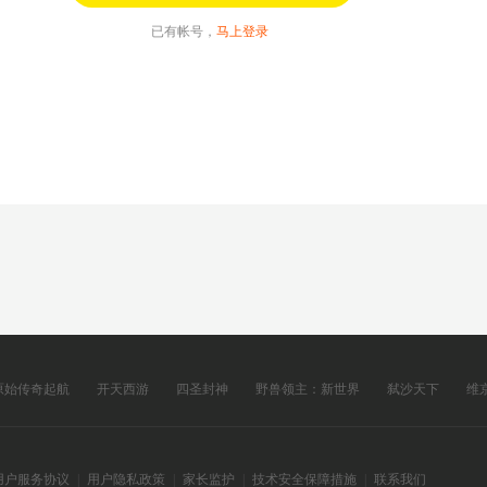
已有帐号，
马上登录
原始传奇起航
开天西游
四圣封神
野兽领主：新世界
弑沙天下
维
用户服务协议
|
用户隐私政策
|
家长监护
|
技术安全保障措施
|
联系我们